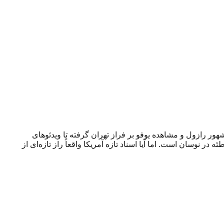
ز حادثه مشهور رازول و مشاهده یوفو بر فراز تهران گرفته تا ویدئوهای
یده میان علم، سیاست و نظریه‌های توطئه در نوسان است. اما آیا اسناد تازه آمریکا واقعاً راز تازه‌ای از