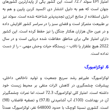
امتیاز EPI سوئد 72.7 است. این کشور یکی از پایدارترین کشورهای
جهان است که هم به دلیل انتشار دی اکسید کربن پایین و هم به
دلیل استفاده از منابع انرژی تجدیدپذیر شناخته شده است. سوئد نیز
بر طبیعت متمرکز است و فضای سبز را در سراسر کشور افزایش داده
و در عین حال هزاران هکتار جنگل را نیز حفظ کرده است. این کشور
دارای امتیاز عالی برای مناطق حفاظت شده دریایی است و در سال
2022 هیچ علفزار یا تالاب – زیستگاه حیات وحش مهمی – را از دست
نداده است.
6. لوکزامبورگ
لوکزامبورگ علیرغم رشد سریع جمعیت و تولید ناخالص داخلی،
پیشرفت چشمگیری در کاهش اثرات منفی بر محیط زیست خود
داشته است. امتیاز کلی لوکزامبورگ 72.3 است، اما نمرات چشمگیرتر
آن در بهداشت (100)، آب آشامیدنی (97.8) و تصفیه فاضلاب (98)
است. کشوری نسبتا کوچک با حدود 648000 نفر، لوکزامبورگ عمدتاً