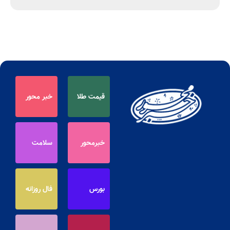
قیمت طلا
خبر محور
خبرمحور
سلامت
بورس
فال روزانه